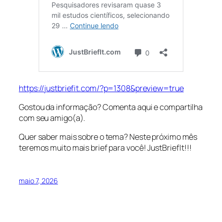
https://justbriefit.com/?p=1308&preview=true
Gostou da informação? Comenta aqui e compartilha
com seu amigo(a).
Quer saber mais sobre o tema? Neste próximo mês
teremos muito mais brief para você! JustBriefIt!!!
maio 7, 2026