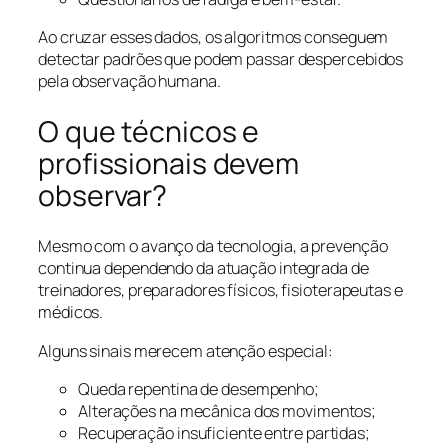
Ao cruzar esses dados, os algoritmos conseguem
detectar padrões que podem passar despercebidos
pela observação humana.
O que técnicos e
profissionais devem
observar?
Mesmo com o avanço da tecnologia, a prevenção
continua dependendo da atuação integrada de
treinadores, preparadores físicos, fisioterapeutas e
médicos.
Alguns sinais merecem atenção especial:
Queda repentina de desempenho;
Alterações na mecânica dos movimentos;
Recuperação insuficiente entre partidas;