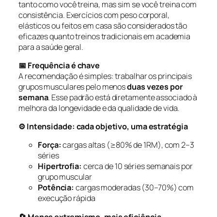
tanto
como
você treina, mas sim
se você treina com
consistência
. Exercícios com peso corporal,
elásticos ou feitos em casa são considerados tão
eficazes quanto treinos tradicionais em academia
para a saúde geral.
📅 Frequência é chave
A recomendação é simples: trabalhar os principais
grupos musculares pelo menos
duas vezes por
semana
. Esse padrão está diretamente associado à
melhora da longevidade e da qualidade de vida.
⚙️ Intensidade: cada objetivo, uma estratégia
Força:
cargas altas (≥80% de 1RM), com 2–3
séries
Hipertrofia:
cerca de 10 séries semanais por
grupo muscular
Potência:
cargas moderadas (30–70%) com
execução rápida
🔄 Menos extremismo, mais eficiência