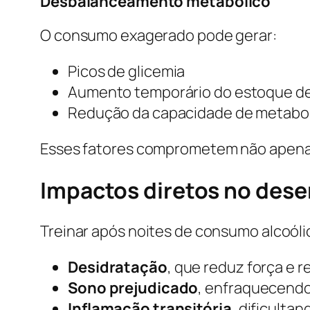
Desbalanceamento metabólico
O consumo exagerado pode gerar:
Picos de glicemia
Aumento temporário do estoque d
Redução da capacidade de metaboliz
Esses fatores comprometem não apenas 
Impactos diretos no des
Treinar após noites de consumo alcoóli
Desidratação
, que reduz força e r
Sono prejudicado
, enfraquecendo
Inflamação transitória
, dificulta