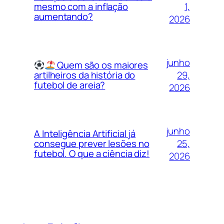
1,
mesmo com a inflação
aumentando?
2026
junho
Quem são os maiores
29,
artilheiros da história do
futebol de areia?
2026
junho
A Inteligência Artificial já
25,
consegue prever lesões no
futebol. O que a ciência diz!
2026