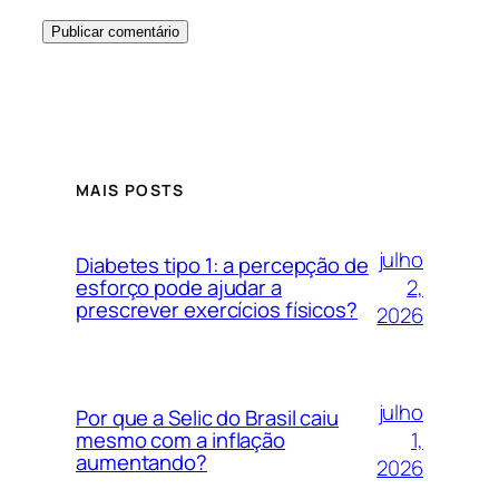
MAIS POSTS
julho
Diabetes tipo 1: a percepção de
2,
esforço pode ajudar a
prescrever exercícios físicos?
2026
julho
Por que a Selic do Brasil caiu
1,
mesmo com a inflação
aumentando?
2026