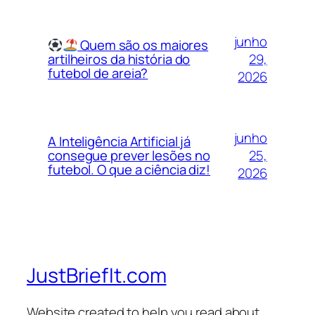
junho
Quem são os maiores
29,
artilheiros da história do
futebol de areia?
2026
junho
A Inteligência Artificial já
25,
consegue prever lesões no
futebol. O que a ciência diz!
2026
JustBriefIt.com
Website created to help you read about