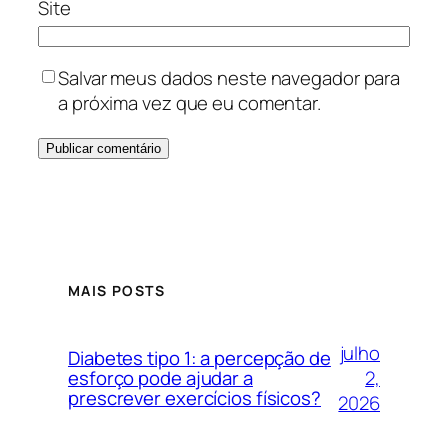
Site
Salvar meus dados neste navegador para
a próxima vez que eu comentar.
MAIS POSTS
julho
Diabetes tipo 1: a percepção de
2,
esforço pode ajudar a
prescrever exercícios físicos?
2026