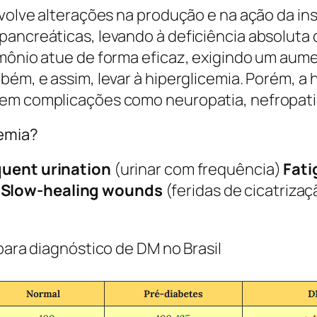
volve alterações na produção e na ação da insu
ancreáticas, levando à deficiência absoluta de
rmônio atue de forma eficaz, exigindo um aum
bém, e assim, levar à hiperglicemia. Porém, a
em complicações como neuropatia, nefropatia 
cemia?
quent urination
(urinar com frequência)
Fati
)
Slow-healing wounds
(feridas de cicatrizaç
 para diagnóstico de DM no Brasil