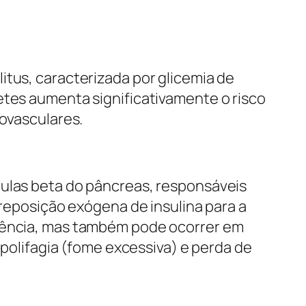
itus, caracterizada por glicemia de
etes aumenta significativamente o risco
iovasculares.
lulas beta do pâncreas, responsáveis
 reposição exógena de insulina para a
scência, mas também pode ocorrer em
 polifagia (fome excessiva) e perda de