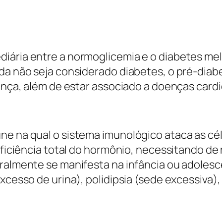
iária entre a normoglicemia e o diabetes mell
nda não seja considerado diabetes, o pré-diab
oença, além de estar associado a doenças card
ne na qual o sistema imunológico ataca as cé
deficiência total do hormônio, necessitando de
geralmente se manifesta na infância ou adole
xcesso de urina), polidipsia (sede excessiva),