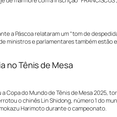
je de mármore com a inscrição “FRANCISCUS”, l
nte a Páscoa relataram um “tom de despedida
 de ministros e parlamentares também estão e
ia no Tênis de Mesa
u a Copa do Mundo de Tênis de Mesa 2025, tor
derrotou o chinês Lin Shidong, número 1 do mu
omokazu Harimoto durante o campeonato.