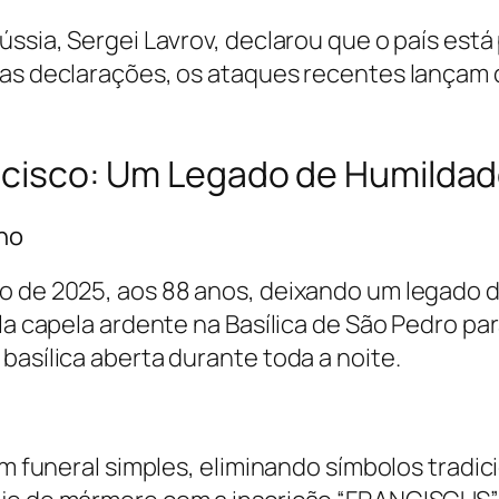
ússia, Sergei Lavrov, declarou que o país est
das declarações, os ataques recentes lançam 
cisco: Um Legado de Humilda
no
o de 2025, aos 88 anos, deixando um legado 
la capela ardente na Basílica de São Pedro par
asílica aberta durante toda a noite. ​
um funeral simples, eliminando símbolos tradic