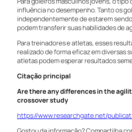
Para goleiros masculinos jovens, o tipo
influência no desempenho. Tanto os gol
independentemente de estarem sendo te
podem transferir suas habilidades de 
Para treinadores e atletas, esses resul
realizado de forma eficaz em diversas su
atletas podem esperar resultados seme
Citação principal
Are there any differences in the agi
crossover study
https://www.researchgate.net/publ
Gostou da informação? Compartilha co