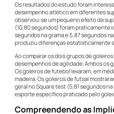
Os resultados do estudo foram interess
desempenho atlético em diferentes sup
observou-se um pequeno efeito da supe
(10,80 segundos) foram praticamente i
segundos na grama e 5,87 segundos na m
produziu diferenças estatisticamente s
Ao comparar os dois grupos de goleiros 
desempenhos de agilidade. Ambos os g
Os goleiros de futebol levaram, em médi
madeira. Os goleiros de futsal mostra
geral no Square test (5,81 segundos na
esporte específico praticado pelo golei
Compreendendo as Impli