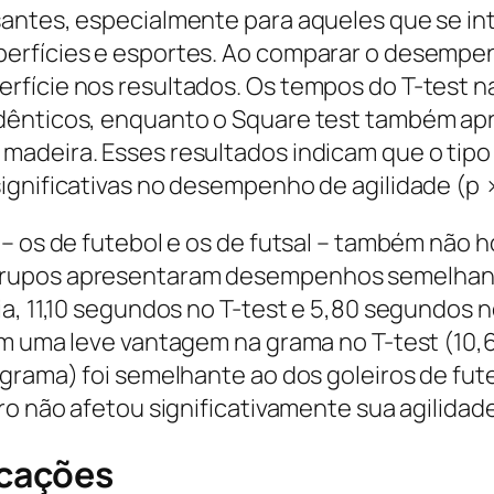
antes, especialmente para aqueles que se in
erfícies e esportes. Ao comparar o desempenh
rfície nos resultados. Os tempos do T-test n
dênticos, enquanto o Square test também ap
adeira. Esses resultados indicam que o tipo 
ignificativas no desempenho de agilidade (p >
– os de futebol e os de futsal – também não h
rupos apresentaram desempenhos semelhante
a, 11,10 segundos no T-test e 5,80 segundos n
ram uma leve vantagem na grama no T-test (1
 grama) foi semelhante ao dos goleiros de fu
ro não afetou significativamente sua agilidad
cações