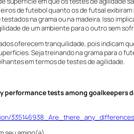
 de superfície em que os testes de agilidade s
eiros de futebol quanto os de futsal exibiram
stados na grama ou na madeira. Isso implica
agilidade de um ambiente para o outro sem so
tados oferecem tranquilidade, pois indicam q
perfícies. Seja treinando na grama para o fute
lhantes em termos de testes de agilidade.
lity performance tests among goalkeepers 
ication/335146938_Are_there_any_differe
m seu amigo(a).