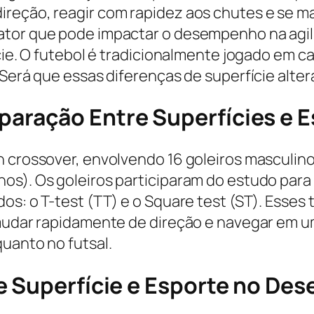
ireção, reagir com rapidez aos chutes e se 
ator que pode impactar o desempenho na agili
ície. O futebol é tradicionalmente jogado em
. Será que essas diferenças de superfície alt
aração Entre Superfícies e E
 crossover, envolvendo 16 goleiros masculinos
os). Os goleiros participaram do estudo para
os: o T-test (TT) e o Square test (ST). Esses
e mudar rapidamente de direção e navegar em 
uanto no futsal.
e Superfície e Esporte no De