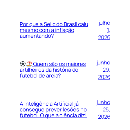
julho
Por que a Selic do Brasil caiu
1,
mesmo com a inflação
aumentando?
2026
junho
Quem são os maiores
29,
artilheiros da história do
futebol de areia?
2026
junho
A Inteligência Artificial já
25,
consegue prever lesões no
futebol. O que a ciência diz!
2026