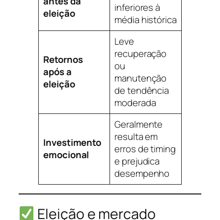
antes da
inferiores à
eleição
média histórica
Leve
recuperação
Retornos
ou
após a
manutenção
eleição
de tendência
moderada
Geralmente
resulta em
Investimento
erros de timing
emocional
e prejudica
desempenho
Eleição e mercado