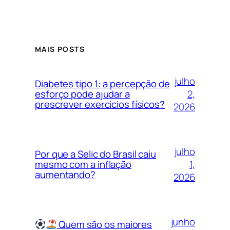
MAIS POSTS
julho
Diabetes tipo 1: a percepção de
2,
esforço pode ajudar a
prescrever exercícios físicos?
2026
julho
Por que a Selic do Brasil caiu
1,
mesmo com a inflação
aumentando?
2026
junho
Quem são os maiores