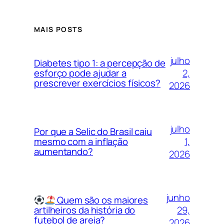
MAIS POSTS
julho
Diabetes tipo 1: a percepção de
2,
esforço pode ajudar a
prescrever exercícios físicos?
2026
julho
Por que a Selic do Brasil caiu
1,
mesmo com a inflação
aumentando?
2026
junho
Quem são os maiores
29,
artilheiros da história do
futebol de areia?
2026