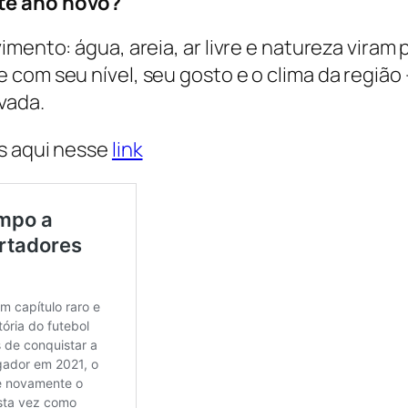
te ano novo?
mento: água, areia, ar livre e natureza viram 
 com seu nível, seu gosto e o clima da regiã
vada.
s aqui nesse
link