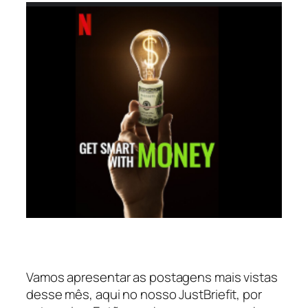
Vamos apresentar as postagens mais vistas
desse mês, aqui no nosso JustBriefit, por