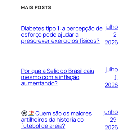
MAIS POSTS
julho
Diabetes tipo 1: a percepção de
2,
esforço pode ajudar a
prescrever exercícios físicos?
2026
julho
Por que a Selic do Brasil caiu
1,
mesmo com a inflação
aumentando?
2026
junho
Quem são os maiores
29,
artilheiros da história do
futebol de areia?
2026