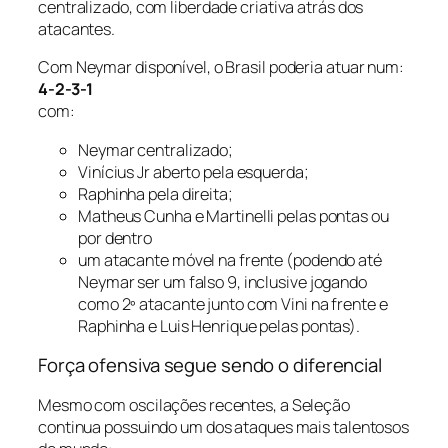
centralizado, com liberdade criativa atrás dos
atacantes.
Com Neymar disponível, o Brasil poderia atuar num:
4-2-3-1
com:
Neymar centralizado;
Vinícius Jr aberto pela esquerda;
Raphinha pela direita;
Matheus Cunha e Martinelli pelas pontas ou
por dentro
um atacante móvel na frente (podendo até
Neymar ser um falso 9, inclusive jogando
como 2º atacante junto com Vini na frente e
Raphinha e Luis Henrique pelas pontas).
Força ofensiva segue sendo o diferencial
Mesmo com oscilações recentes, a Seleção
continua possuindo um dos ataques mais talentosos