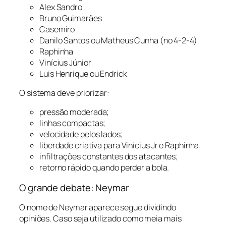
Alex Sandro
Bruno Guimarães
Casemiro
Danilo Santos ou Matheus Cunha (no 4-2-4)
Raphinha
Vinícius Júnior
Luis Henrique ou Endrick
O sistema deve priorizar:
pressão moderada;
linhas compactas;
velocidade pelos lados;
liberdade criativa para Vinícius Jr e Raphinha;
infiltrações constantes dos atacantes;
retorno rápido quando perder a bola.
O grande debate: Neymar
O nome de Neymar aparece segue dividindo
opiniões. Caso seja utilizado como meia mais