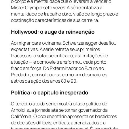
o corpo e a mentalidade que o levaram a vencer o
Mister Olympia sete vezes. A série enfatiza a
mentalidade de trabalho duro, visão de longo prazo e
obstinação características de sua carreira.
Hollywood: o auge da reinvenção
Ao migrar para o cinema, Schwarzenegger desafiou
expectativas. A série retrata seus primeiros
fracassos, o sotaque criticado, as limitações de
atuação — e como ele transformou cada ponto
fraco em força. Do
Exterminador do Futuro
ao
Predador
, consolidou-se como um dos maiores
astros da ação dos anos 80 e 90.
Política: o capítulo inesperado
O terceiro ato da série mostra o lado político de
Arnold: sua jornada até se tornar governador da
Califórnia. O documentário apresenta os bastidores
de decisões difíceis, críticas, aprendizados e a