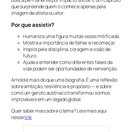
busca permanente por impacto social. É um capítulo
que surpreende quem o conhece apenas pela
imagem de atleta ou ator.
Por que assistir?
Humaniza uma figura muitas vezes mitificada.
Mostra a importância de falhar e recomeçar.
Inspira pela disciplina, coragem e visão de
futuro.
Ajuda a entender como diferentes fases da
vida podem ser oportunidades de reinvenção.
Arnold
é mais do que uma biografia. É uma reflexão
sobre ambição, resiliência e propósito — e sobre
como um garoto austríaco transformou sonhos
improváveis em um legado global.
Quer saber mais sobre o tema? Leia mais aqui
nesse
link