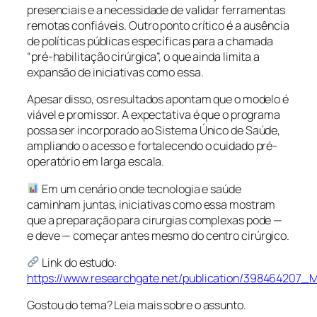
presenciais e a necessidade de validar ferramentas
remotas confiáveis. Outro ponto crítico é a ausência
de políticas públicas específicas para a chamada
“pré-habilitação cirúrgica”, o que ainda limita a
expansão de iniciativas como essa.
Apesar disso, os resultados apontam que o modelo é
viável e promissor. A expectativa é que o programa
possa ser incorporado ao Sistema Único de Saúde,
ampliando o acesso e fortalecendo o cuidado pré-
operatório em larga escala.
Em um cenário onde tecnologia e saúde
caminham juntas, iniciativas como essa mostram
que a preparação para cirurgias complexas pode —
e deve — começar antes mesmo do centro cirúrgico.
Link do estudo:
https://www.researchgate.net/publication/398464207_
Gostou do tema? Leia mais sobre o assunto.