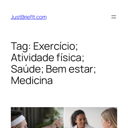
Pular
para
JustBriefIt.com
o
conteúdo
Tag:
Exercício;
Atividade física;
Saúde; Bem estar;
Medicina